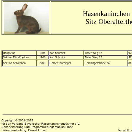
Hasenkaninchen 
Sitz Oberaltert
Hauptclub
1986
Karl Schmidt
Tiefer Weg 12
97
Sektion Mittelfranken
1966
Karl Schmidt
Tiefer Weg 12
97
Sektion Schwaben
2009
Herbert Kürzinger
Derchingerstraße 64
86
Copyright © 2001-2024
für den Verband Bayerischer Rassekaninchenzüchter e.V.
Seitenerstellung und Programmierung:
Markus Fröse
Datenbearbeitung: Gerald Fröse
Vorschläg