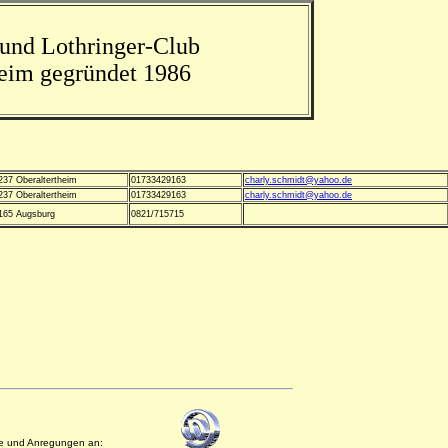
und Lothringer-Club
heim gegründet 1986
237 Oberaltertheim
01733429163
charly.schmidt@yahoo.de
237 Oberaltertheim
01733429163
charly.schmidt@yahoo.de
165 Augsburg
0821/715715
e und Anregungen an: